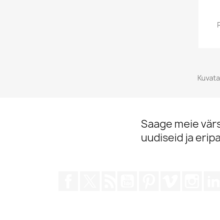
Kuvata
Saage meie vär
uudiseid ja erip
Facebook
Twitter
Rss
YouTube
Pinterest
Vimeo
Inst