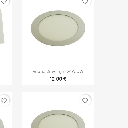
favorite_border
favorite_border
Kiirvaade

W
Round Downlight 24W DW
12,00 €
favorite_border
favorite_border