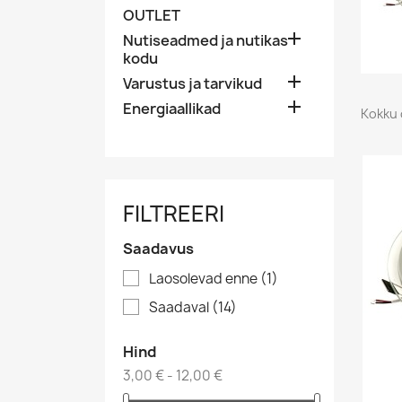
OUTLET

Nutiseadmed ja nutikas
kodu

Varustus ja tarvikud

Energiaallikad
Kokku 
FILTREERI
Saadavus
Laosolevad enne
(1)
Saadaval
(14)
Hind
3,00 € - 12,00 €