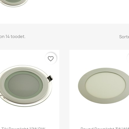
on 14 toodet.
Sorte
favorite_border
Kiirvaade
Kiirvaade

