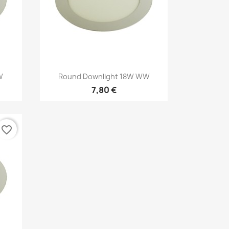
Kiirvaade

W
Round Downlight 18W WW
7,80 €
favorite_border