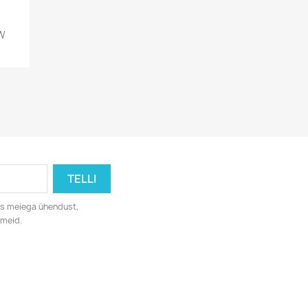
W
eks meiega ühendust,
dmeid.