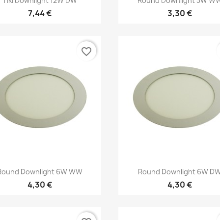
Tiki Downlight 12W DW
Round Downlight 3W W
7,44 €
3,30 €
favorite_border
Kiirvaade
Kiirvaade


Round Downlight 6W WW
Round Downlight 6W D
4,30 €
4,30 €