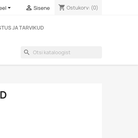
shopping_cart


Ostukorv:
(0)
eel
Sisene
TUS JA TARVIKUD
search
ID