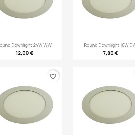
Kiirvaade
Kiirvaade


ound Downlight 24W WW
Round Downlight 18W D
12,00 €
7,80 €
favorite_border