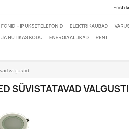
Eesti k
FONID – IP UKSETELEFONID
ELEKTRIKAUBAD
VARUS
 JA NUTIKAS KODU
ENERGIAALLIKAD
RENT
vad valgustid
ED SÜVISTATAVAD VALGUST