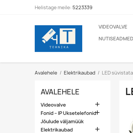
Helistage meile:
5223339
VIDEOVALVE
NUTISEADMED
Avalehele
Elektrikaubad
LED süvistata
L
AVALEHELE

Videovalve

Fonid – IP Uksetelefonid
Jõulude väljamüük

Elektrikaubad