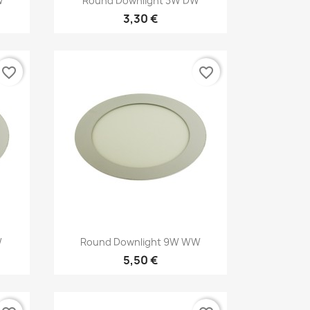
W
Round Downlight 3W DW
3,30 €
favorite_border
favorite_border
Kiirvaade

W
Round Downlight 9W WW
5,50 €