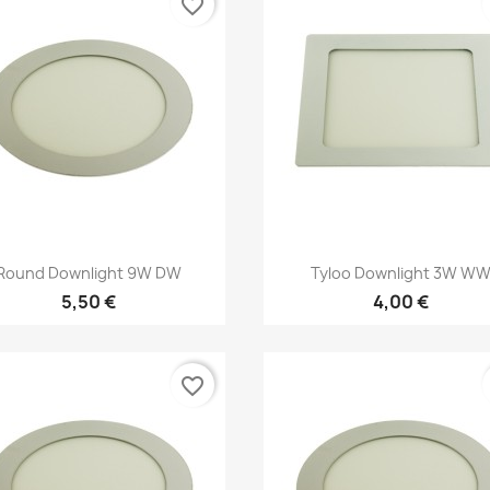
favorite_border
Kiirvaade
Kiirvaade


Round Downlight 9W DW
Tyloo Downlight 3W W
5,50 €
4,00 €
favorite_border