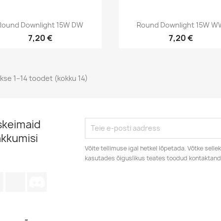
Kiirvaade
Kiirvaade


Round Downlight 15W DW
Round Downlight 15W W
7,20 €
7,20 €
kse 1–14 toodet (kokku 14)
skeimaid
akkumisi
Võite tellimuse igal hetkel lõpetada. Võtke sell
kasutades õiguslikus teates toodud kontaktan
agram
LinkedIn
TikTok
Discord