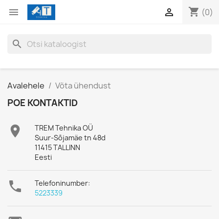
shopping_cart


(0)
search
Avalehele
Võta ühendust
POE KONTAKTID

TREM Tehnika OÜ
Suur-Sõjamäe tn 48d
11415 TALLINN
Eesti

Telefoninumber:
5223339