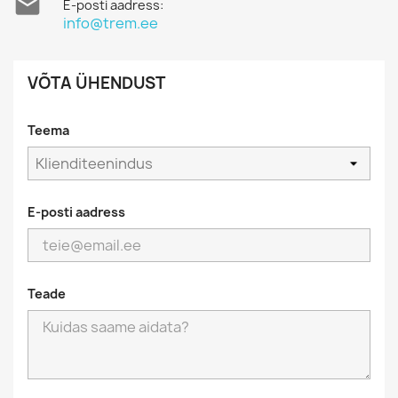

E-posti aadress:
info@trem.ee
VÕTA ÜHENDUST
Teema
E-posti aadress
Teade