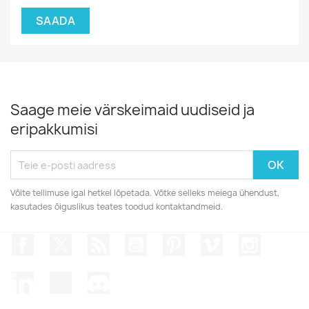
Saage meie värskeimaid uudiseid ja
eripakkumisi
Võite tellimuse igal hetkel lõpetada. Võtke selleks meiega ühendust,
kasutades õiguslikus teates toodud kontaktandmeid.
Facebook
Twitter
Rss
YouTube
Pinterest
Vimeo
Instagr
LinkedIn
TikTok
Discord